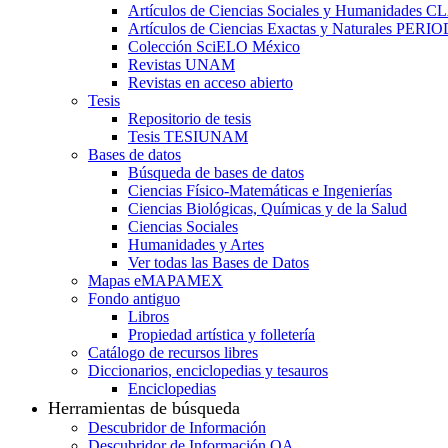
Artículos de Ciencias Sociales y Humanidades 
Artículos de Ciencias Exactas y Naturales PER
Colección SciELO México
Revistas UNAM
Revistas en acceso abierto
Tesis
Repositorio de tesis
Tesis TESIUNAM
Bases de datos
Búsqueda de bases de datos
Ciencias Físico-Matemáticas e Ingenierías
Ciencias Biológicas, Químicas y de la Salud
Ciencias Sociales
Humanidades y Artes
Ver todas las Bases de Datos
Mapas eMAPAMEX
Fondo antiguo
Libros
Propiedad artística y folletería
Catálogo de recursos libres
Diccionarios, enciclopedias y tesauros
Enciclopedias
Herramientas de búsqueda
Descubridor de Información
Descubridor de Información OA