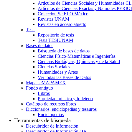
Artículos de Ciencias Sociales y Humanidades 
Artículos de Ciencias Exactas y Naturales PER
Colección SciELO México
Revistas UNAM
Revistas en acceso abierto
Tesis
Repositorio de tesis
Tesis TESIUNAM
Bases de datos
Búsqueda de bases de datos
Ciencias Físico-Matemáticas e Ingenierías
Ciencias Biológicas, Químicas y de la Salud
Ciencias Sociales
Humanidades y Artes
Ver todas las Bases de Datos
Mapas eMAPAMEX
Fondo antiguo
Libros
Propiedad artística y folletería
Catálogo de recursos libres
Diccionarios, enciclopedias y tesauros
Enciclopedias
Herramientas de búsqueda
Descubridor de Información
Descubridor de Información OA