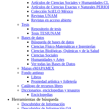
Artículos de Ciencias Sociales y Humanidades 
Artículos de Ciencias Exactas y Naturales PER
Colección SciELO México
Revistas UNAM
Revistas en acceso abierto
Tesis
Repositorio de tesis
Tesis TESIUNAM
Bases de datos
Búsqueda de bases de datos
Ciencias Físico-Matemáticas e Ingenierías
Ciencias Biológicas, Químicas y de la Salud
Ciencias Sociales
Humanidades y Artes
Ver todas las Bases de Datos
Mapas eMAPAMEX
Fondo antiguo
Libros
Propiedad artística y folletería
Catálogo de recursos libres
Diccionarios, enciclopedias y tesauros
Enciclopedias
Herramientas de búsqueda
Descubridor de Información
Descubridor de Información OA