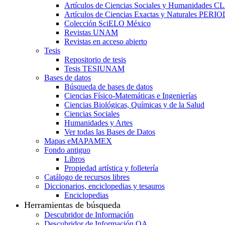
Artículos de Ciencias Sociales y Humanidades 
Artículos de Ciencias Exactas y Naturales PER
Colección SciELO México
Revistas UNAM
Revistas en acceso abierto
Tesis
Repositorio de tesis
Tesis TESIUNAM
Bases de datos
Búsqueda de bases de datos
Ciencias Físico-Matemáticas e Ingenierías
Ciencias Biológicas, Químicas y de la Salud
Ciencias Sociales
Humanidades y Artes
Ver todas las Bases de Datos
Mapas eMAPAMEX
Fondo antiguo
Libros
Propiedad artística y folletería
Catálogo de recursos libres
Diccionarios, enciclopedias y tesauros
Enciclopedias
Herramientas de búsqueda
Descubridor de Información
Descubridor de Información OA