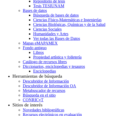
Repositorio de tesis
Tesis TESIUNAM
Bases de datos
Búsqueda de bases de datos
Ciencias Físico-Matemáticas e Ingenierías
Ciencias Biológicas, Químicas y de la Salud
Ciencias Sociales
Humanidades y Artes
Ver todas las Bases de Datos
Mapas eMAPAMEX
Fondo antiguo
Libros
Propiedad artística y folletería
Catálogo de recursos libres
Diccionarios, enciclopedias y tesauros
Enciclopedias
Herramientas de búsqueda
Descubridor de Información
Descubridor de Información OA
Metabuscador de recursos
Búsqueda en el sitio
CONRICyT
Sitios de interés
Novedades bibliográficas
Recursos electrónicos en evaluación