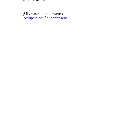
Acceso al público en general
¿Olvidaste tu contraseña?
Recupera aquí tu contraseña
Terminos y condiciones de uso