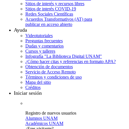
Sitios de interés y recursos libres
Sitios de interés COVID-19
Redes Sociales Científicas
Acuerdos Transformativos (AT) para
publicar en acceso abierto
Ayuda
Videotutoriales
Preguntas frecuentes
Dudas y comentarios
Cursos y talleres
Infografía "La Biblioteca Digital UNAM"
¿Cómo hacer citas y referencias en formato APA?
Obtención de documentos
Servicio de Acceso Remoto
Términos y condiciones de uso
Mapa del sitio
Créditos
Iniciar sesión
Registro de nuevos usuarios
Alumnos UNAM
Académicos UNAM
¿Eres visitante?