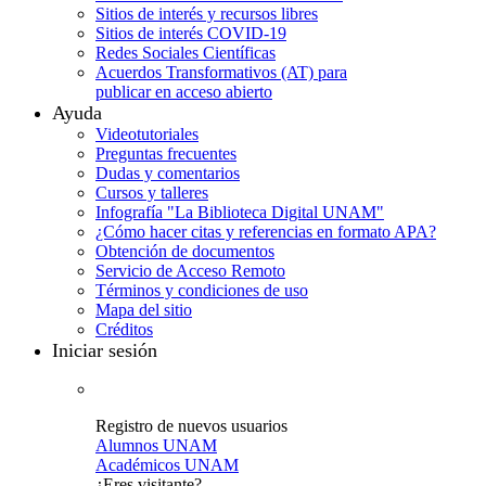
Sitios de interés y recursos libres
Sitios de interés COVID-19
Redes Sociales Científicas
Acuerdos Transformativos (AT) para
publicar en acceso abierto
Ayuda
Videotutoriales
Preguntas frecuentes
Dudas y comentarios
Cursos y talleres
Infografía "La Biblioteca Digital UNAM"
¿Cómo hacer citas y referencias en formato APA?
Obtención de documentos
Servicio de Acceso Remoto
Términos y condiciones de uso
Mapa del sitio
Créditos
Iniciar sesión
Registro de nuevos usuarios
Alumnos UNAM
Académicos UNAM
¿Eres visitante?