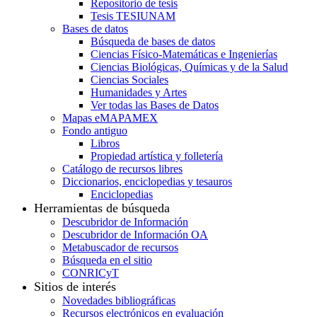
Repositorio de tesis
Tesis TESIUNAM
Bases de datos
Búsqueda de bases de datos
Ciencias Físico-Matemáticas e Ingenierías
Ciencias Biológicas, Químicas y de la Salud
Ciencias Sociales
Humanidades y Artes
Ver todas las Bases de Datos
Mapas eMAPAMEX
Fondo antiguo
Libros
Propiedad artística y folletería
Catálogo de recursos libres
Diccionarios, enciclopedias y tesauros
Enciclopedias
Herramientas de búsqueda
Descubridor de Información
Descubridor de Información OA
Metabuscador de recursos
Búsqueda en el sitio
CONRICyT
Sitios de interés
Novedades bibliográficas
Recursos electrónicos en evaluación