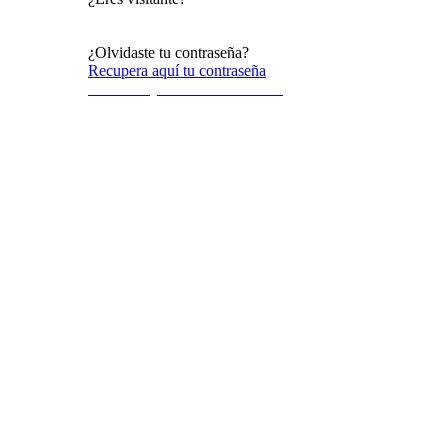
Acceso al público en general
¿Olvidaste tu contraseña?
Recupera aquí tu contraseña
Terminos y condiciones de uso